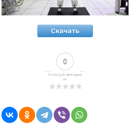
Скачать
0
Голосуй звездам
и!