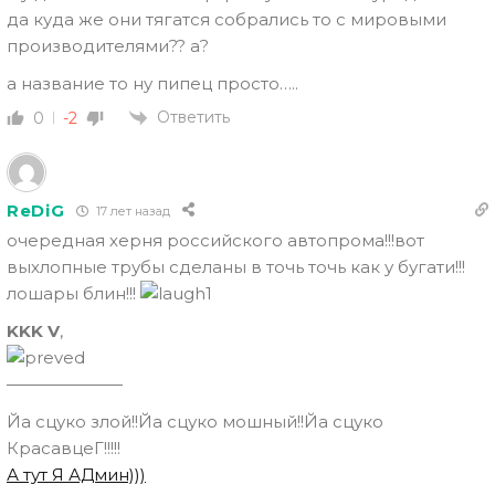
да куда же они тягатся собрались то с мировыми
производителями?? а?
а название то ну пипец просто…..
Ответить
0
-2
ReDiG
17 лет назад
очередная херня российского автопрома!!!вот
выхлопные трубы сделаны в точь точь как у бугати!!!
лошары блин!!!
KKK V
,
———————
Йа сцуко злой!!Йа сцуко мошный!!Йа сцуко
КрасавцеГ!!!!!
А тут Я АДмин)))