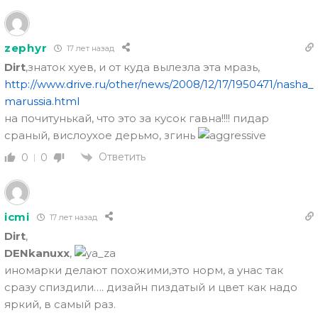
zephyr
17 лет назад
Dirt
,знаток хуев, и от куда вылезла эта мразь,
http://www.drive.ru/other/news/2008/12/17/1950471/nasha_
marussia.html
на почитунькай, что это за кусок гавна!!!! пидар
сраный, вислоухое дерьмо, згинь
Ответить
0
0
icmi
17 лет назад
Dirt
,
DENkanuxx
,
иномарки делают похожими,это норм, а унас так
сразу спиздили…. дизайн пиздатый и цвет как надо
яркий, в самый раз.