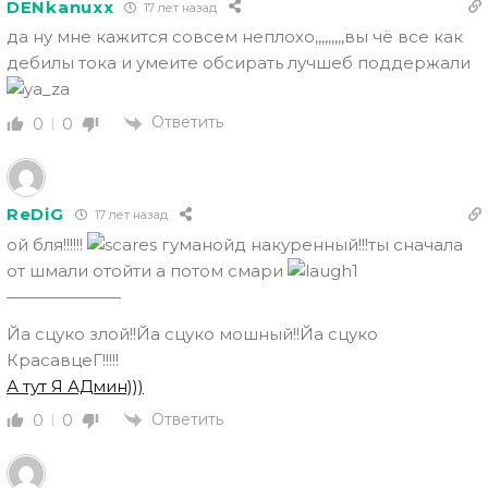
DENkanuxx
17 лет назад
да ну мне кажится совсем неплохо,,,,,,,,,вы чё все как
дебилы тока и умеите обсирать лучшеб поддержали
Ответить
0
0
ReDiG
17 лет назад
ой бля!!!!!!
гуманойд накуренный!!!ты сначала
от шмали отойти а потом смари
———————
Йа сцуко злой!!Йа сцуко мошный!!Йа сцуко
КрасавцеГ!!!!!
А тут Я АДмин)))
Ответить
0
0