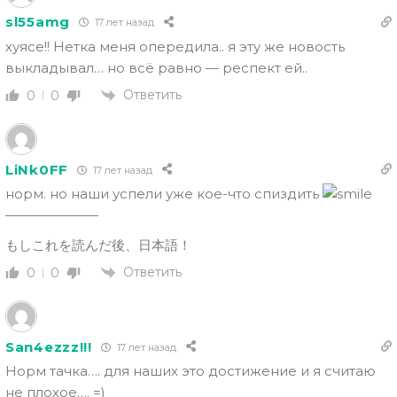
sl55amg
17 лет назад
хуясе!! Нетка меня опередила.. я эту же новость
выкладывал… но всё равно — респект ей..
Ответить
0
0
LiNk0FF
17 лет назад
норм. но наши успели уже кое-что спиздить
———————
もしこれを読んだ後、日本語！
Ответить
0
0
San4ezzz!!!
17 лет назад
Норм тачка…. для наших это достижение и я считаю
не плохое…. =)