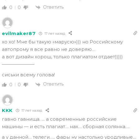
Ответить
0
0
evilmaker87
17 лет назад
хо хо! Мне бы такую «марусю»))) но Российскому
автопрому я все равно не доверяю…
а вот дизайн хорош, только плагиатом отдает)))))
———————
сиськи всему голова!
Ответить
0
0
KKK
17 лет назад
гавно гавнища….. а современные российские
машины — и есть плагиат… нах… сборная солянка….
а у данной… телеги….. фары ну настолько уродливые…