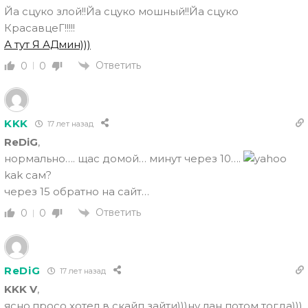
Йа сцуко злой!!Йа сцуко мошный!!Йа сцуко
КрасавцеГ!!!!!
А тут Я АДмин)))
Ответить
0
0
KKK
17 лет назад
ReDiG
,
нормально…. щас домой… минут через 10….
kak caм?
через 15 обратно на сайт…
Ответить
0
0
ReDiG
17 лет назад
KKK V
,
ясно.просо хотел в скайп зайти)))ну лан потом тогда)))