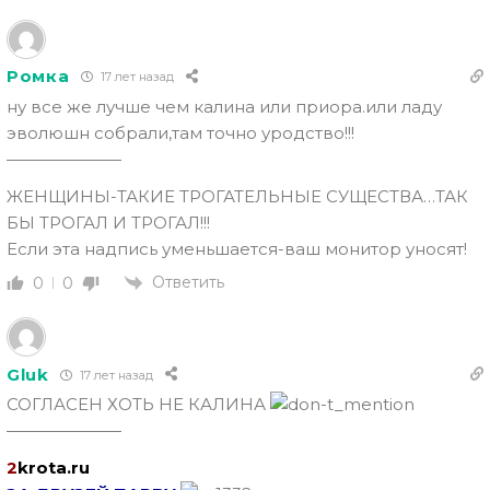
Ромка
17 лет назад
ну все же лучше чем калина или приора.или ладу
эволюшн собрали,там точно уродство!!!
———————
ЖЕНЩИНЫ-ТАКИЕ ТРОГАТЕЛЬНЫЕ СУЩЕСТВА…ТАК
БЫ ТРОГАЛ И ТРОГАЛ!!!
Если эта надпись уменьшается-ваш монитор уносят!
Ответить
0
0
Gluk
17 лет назад
СОГЛАСЕН ХОТЬ НЕ КАЛИНА
———————
2
krota.ru