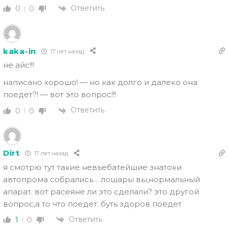
Ответить
0
0
kaka-in
17 лет назад
не айс!!!
написано хорошо! — но как долго и далеко она
поедет?! — вот это вопрос!!!
Ответить
0
0
Dirt
17 лет назад
я смотрю тут такие невъебатейшие знатоки
автопрома собрались… лошары вы,нормальный
апарат. вот расеяне ли это сделали? это другой
вопрос,а то что поедет. буть здоров поедет
Ответить
1
0