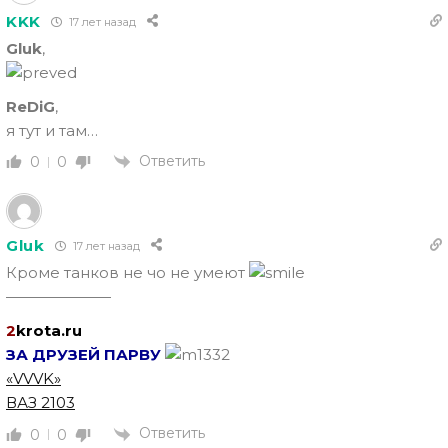
KKK
17 лет назад
Gluk
,
ReDiG
,
я тут и там…
Ответить
0
0
Gluk
17 лет назад
Кроме танков не чо не умеют
———————
2
krota.ru
ЗА ДРУЗЕЙ ПАРВУ
«VVVK»
ВАЗ 2103
Ответить
0
0