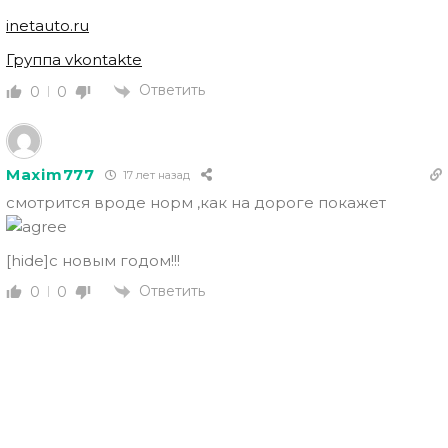
inetauto.ru
Группа vkontakte
Ответить
0
0
Maxim777
17 лет назад
смотрится вроде норм ,как на дороге покажет
[hide]с новым годом!!!
Ответить
0
0