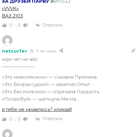
ЗА ДРУЗЕЙ ПАРВУ
«VVVK»
ВАЗ 2103
Ответить
0
0
netsurfer
17 лет назад
мдя чет не айс
———————
«Это невозможно» — сказала Причина.
«Это безрассудно!» — заметил Опыт.
«Это бесполезно!» — отрезала Гордость.
«Попробуй» — шепнула Мечта…
я тебе не нравлюсь? кликай!
Ответить
0
0