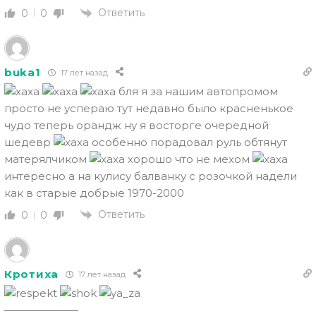
Ответить
0
0
buka1
17 лет назад
бля я за нашим автопромом
просто не успераю тут недавно было красненькое
чудо теперь орандж ну я восторге очередной
шедевр
особенно порадовал руль обтянут
матерялчиком
хорошо что не мехом
интересно а на кулису балванку с розочкой надели
как в старые добрые 1970-2000
Ответить
0
0
Кротиха
17 лет назад
———————