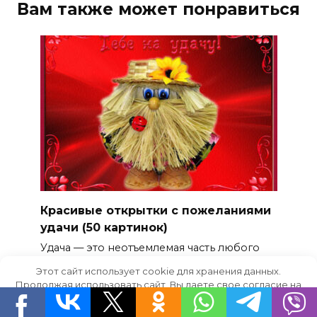
Вам также может понравиться
Красивые открытки с пожеланиями
удачи (50 картинок)
Удача — это неотъемлемая часть любого
успеха
30
Этот сайт использует cookie для хранения данных.
Продолжая использовать сайт, Вы даете свое согласие на
0
9.3к.
работу с этими файлами.
OK