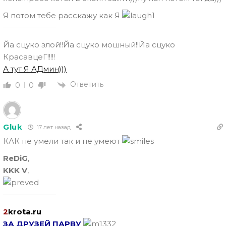
Я потом тебе расскажу как Я
———————
Йа сцуко злой!!Йа сцуко мошный!!Йа сцуко
КрасавцеГ!!!!!
А тут Я АДмин)))
Ответить
0
0
Gluk
17 лет назад
КАК не умели так и не умеют
ReDiG
,
KKK V
,
———————
2
krota.ru
ЗА ДРУЗЕЙ ПАРВУ