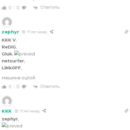
Ответить
0
0
zephyr
17 лет назад
KKK V
,
ReDiG
,
Gluk
,
netsurfer
,
LiNk0FF
,
машина оцтой
Ответить
0
0
KKK
17 лет назад
zephyr
,