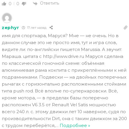
Ответить
0
0
zephyr
17 лет назад
имя для спорткара, Маруся? Мне — не очень. Но в
данном случае это не просто имя, тут и игра слов,
видите ли: по-английски пишется Marussia. А звучит:
Мараша. цитата с http://www.drive.ru Маруся сделана
по классической гоночной схеме: объёмная
алюминиевая рама кокпита с прикреплёнными к ней
подрамниками. Подвески — на двойных поперечных
рычагах с горизонтально расположенными стойками
типа push rod. Всё вполне по-суперкаровски. Всё,
кроме мотора, — в пределах базы поперечно
расположен V6 3.5 от Renault Vel Satis мощностью
всего 240 л. с. этому движки лет 10 наверное, судя по
производительности Dirt, она с таким движком за 200
с трудом переберётся,
…
Подробнее »