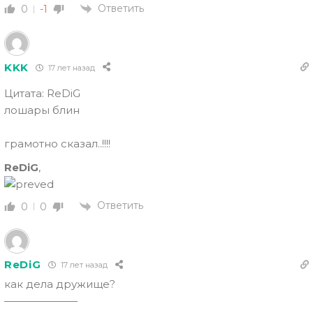
Ответить
0
-1
KKK
17 лет назад
Цитата: ReDiG
лошары блин
грамотно сказал..!!!!
ReDiG
,
Ответить
0
0
ReDiG
17 лет назад
как дела дружище?
———————