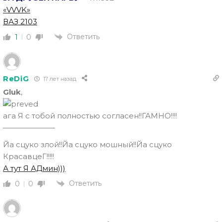
«VVVK»
ВАЗ 2103
Ответить
1
0
ReDiG
17 лет назад
Gluk
,
ага Я с тобой полностью согласен!!ГАМНО!!!!
———————
Йа сцуко злой!!Йа сцуко мошный!!Йа сцуко
КрасавцеГ!!!!!
А тут Я АДмин)))
Ответить
0
0