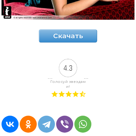
Скачать
4.3
Голосуй звездам
и!