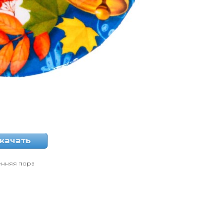
качать
енняя пора