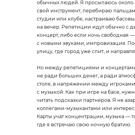
обычных людей. Я просыпаюсь около 
свой инструмент, перебираю пальцами
студии или клубе, настраиваю басовы
на вечер. Репетиции идут обычно с д
концерт, либо если ночь свободная 
с новыми звуками, импровизация. Посл
улицу, где город уже спит, и направл
Но между репетициями и концертами
не ради больших денег, а ради атмос
столе, в напряжении между игроками,
с музыкой. Как при игре на басе, нуж
читать подсказки партнёров. Я не азар
коллегами-музыкантами или интерес
Карты учат концентрации, музыка — 
где я встречаю свою ночную братию.