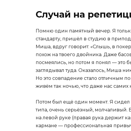
Случай на репетиц
Помню один памятный вечер. Я тольк
стандарту, пришёл в студию в припо
Миша, вдруг говорит: «Слышь, в поке
похож на твоего двойника. Даже басо
посмеялись, но потом я понял — это бы
заглядывал туда. Оказалось, Миша ни
Но это совпадение стало отличным п
живём так ночью, что даже нас самих 
Потом был ещё один момент. Я сидел з
типа, очень серьёзный, молчаливый.
на левой руке (правая рука держит к
кармане — профессиональная привычка