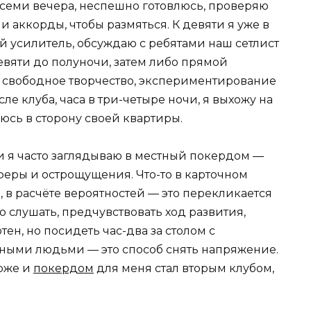
семи вечера, неспешно готовлюсь, проверяю
 аккорды, чтобы размяться. К девяти я уже в
й усилитель, обсуждаю с ребятами наш сетлист
евяти до полуночи, затем либо прямой
— свободное творчество, экспериментирование
е клуба, часа в три-четыре ночи, я выхожу на
яюсь в сторону своей квартиры.
 я часто заглядываю в местный покердом —
феры и острощущения. Что-то в карточном
 в расчёте вероятностей — это перекликается
но слушать, предчувствовать ход развития,
тен, но посидеть час-два за столом с
ными людьми — это способ снять напряжение.
тоже и
покердом
для меня стал вторым клубом,