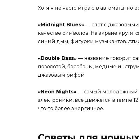
Хотя я не часто играю в автоматы, но е
«Midnight Blues»
— слот с джазовым
качестве символов. На экране крутят
синий дым, фигурки музыкантов. Атм
«Double Bass»
— название говорит сам
позолотой, барабаны, медные инстр
джазовым рифом.
«Neon Nights»
— самый молодёжный и
электроники, всё движется в темпе 12
что-то более энергичное.
Советы для ночных