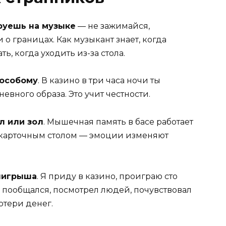
руешь на музыке
— не зажимайся,
о границах. Как музыкант знает, когда
ь, когда уходить из-за стола.
-особому
. В казино в три часа ночи ты
евного образа. Это учит честности.
л или зол
. Мышечная память в басе работает
 с карточным столом — эмоции изменяют
ыигрыша
. Я приду в казино, проиграю сто
о пообщался, посмотрел людей, почувствовал
потери денег.