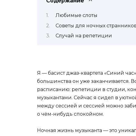
Содержание
Любимые слоты
Советы для ночных страннико
Случай на репетиции
Я — басист джаз-квартета «Синий час»
большинства он уже заканчивается. В
расписанию: репетиции в студии, ко
музыкантами. Сейчас я сидел в уютно
между сессией и сессией можно забит
о чём-нибудь спокойном.
Ночная жизнь музыканта — это уника