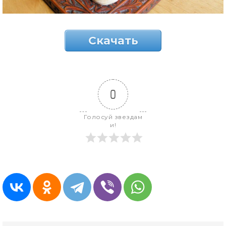
Скачать
0
Голосуй звездам
и!