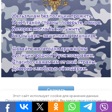
Скачать
Этот сайт использует cookie для хранения данных.
Продолжая использовать сайт, Вы даете свое согласие на
золотой орёл
работу с этими файлами.
OK