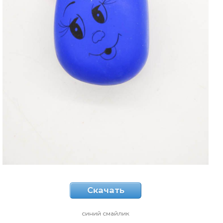
Скачать
синий смайлик