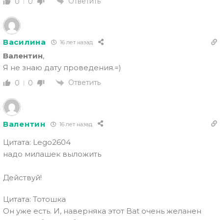
Ответить
0
0
Василина
16 лет назад
Валентин
,
Я не знаю дату проведения.=)
Ответить
0
0
Валентин
16 лет назад
Цитата: Lego2604
надо милашек выложить
Действуй!
Цитата: Тотошка
Он уже есть. И, наверняка это
т Bat очень желанен