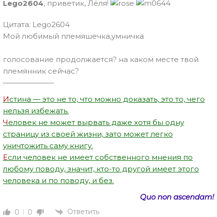
Lego2604
, приветик, Лёля!
Цитата: Lego2604
Мой любимый племяшечка,умничка
голосование продолжается? на каком месте твой
племянник сейчас?
———————
И
стина — это не то, что можно доказать, это то, чего
нельзя избежать.
Ч
еловек не может вырвать даже хотя бы одну
страницу из своей жизни, зато может легко
уничтожить саму книгу.
Е
сли человек не имеет собственного мнения по
любому поводу, значит, кто-то другой имеет этого
человека и по поводу, и без.
Quo non ascendam!
Ответить
0
0