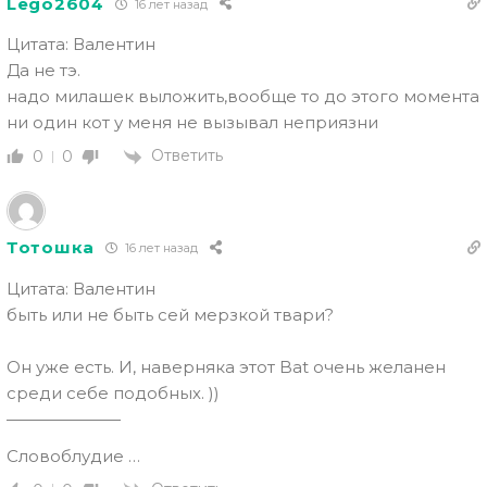
Lego2604
16 лет назад
Цитата: Валентин
Да не тэ.
надо милашек выложить,вообще то до это
го момента
ни один кот у меня не вызывал неприязни
Ответить
0
0
Тотошка
16 лет назад
Цитата: Валентин
быть или не быть сей мерзкой твари?
Он уже есть. И, наверняка это
т Bat очень желанен
среди себе подобных. ))
———————
Словоблудие …