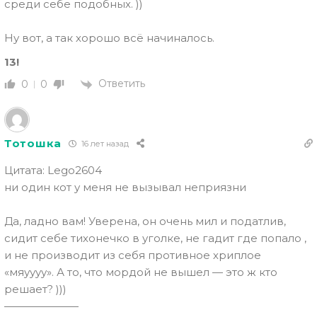
среди себе подобных. ))
Ну вот, а так хорошо всё начиналось.
13!
Ответить
0
0
Тотошка
16 лет назад
Цитата: Lego2604
ни один кот у меня не вызывал неприязни
Да, ладно вам! Уверена, он очень мил и податлив,
сидит себе тихонечко в уголке, не гадит где попало ,
и не производит из себя противное хриплое
«мяуууу». А то, что мордой не вышел — это
ж кто
решает? )))
———————