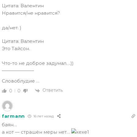
Цитата: Валентин
Нравится/не нравится?
да/нет. )
Цитата: Валентин
Это Тайсон.
Что-то не доброе задумал….))
———————
Словоблудие …
Ответить
0
0
farmann
16 лет назад
баян…
а кот — страшён меры нет…