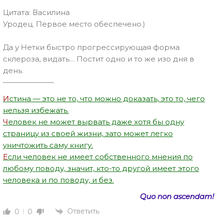
Цитата: Василина
Уродец. Первое место обеспечено.)
Да у Нетки быстро прогрессирующая форма
склероза, видать… Постит одно и то же изо дня в
день.
———————
И
стина — это не то, что можно доказать, это то, чего
нельзя избежать.
Ч
еловек не может вырвать даже хотя бы одну
страницу из своей жизни, зато может легко
уничтожить саму книгу.
Е
сли человек не имеет собственного мнения по
любому поводу, значит, кто-то другой имеет этого
человека и по поводу, и без.
Quo non ascendam!
Ответить
0
0