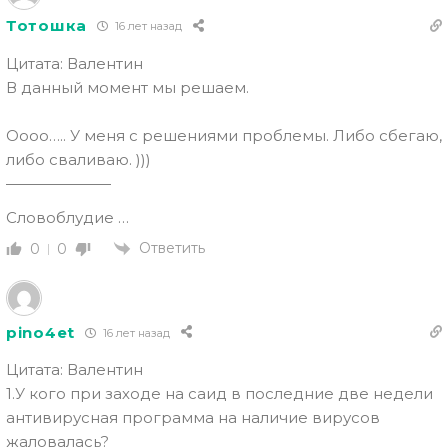
Тотошка
16 лет назад
Цитата: Валентин
В данный момент мы решаем.
Оооо….. У меня с решениями проблемы. Либо сбегаю,
либо сваливаю. )))
———————
Словоблудие …
Ответить
0
0
pino4et
16 лет назад
Цитата: Валентин
1.У кого при заходе на саид в последние две недели
антивирусная программа на наличие вирусов
жаловалась?