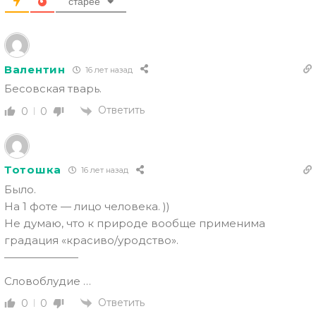
старее
Валентин
16 лет назад
Бесовская тварь.
Ответить
0
0
Тотошка
16 лет назад
Было.
На 1 фоте — лицо человека. ))
Не думаю, что к природе вообще применима
градация «красиво/уродство».
———————
Словоблудие …
Ответить
0
0