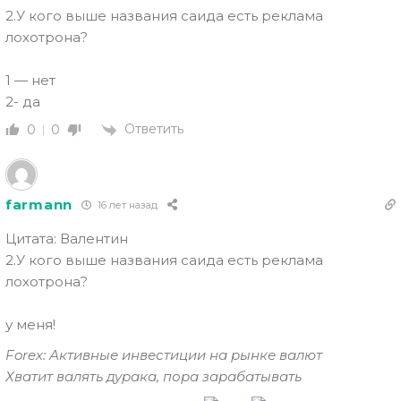
2.У кого выше названия саида есть реклама
лохотрона?
1 — нет
2- да
Ответить
0
0
farmann
16 лет назад
Цитата: Валентин
2.У кого выше названия саида есть реклама
лохотрона?
у меня!
Forex: Активные инвестиции на рынке валют
Хватит валять дурака, пора зарабатывать