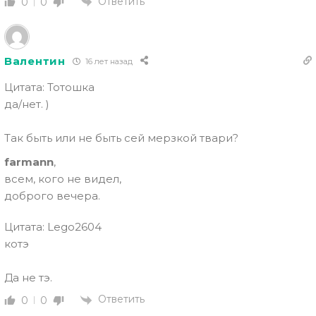
Ответить
0
0
Валентин
16 лет назад
Цитата: Тотошка
да/нет. )
Так быть или не быть сей мерзкой твари?
farmann
,
всем, кого не видел,
доброго вечера.
Цитата: Lego2604
котэ
Да не тэ.
Ответить
0
0