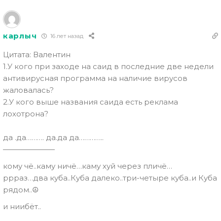
карлыч
16 лет назад
Цитата: Валентин
1.У кого при заходе на саид в последние две недели
антивирусная программа на наличие вирусов
жаловалась?
2.У кого выше названия саида есть реклама
лохотрона?
да .да………. да.да да…………..
———————
кому чё..каму ничё…каму хуй через пличё…
ррраз…два куба..Куба далеко..три-четыре куба..и Куба
рядом..☮
и ниибёт..