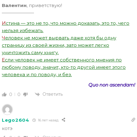
Валентин
, приветствую!
———————
И
стина — это не то, что можно доказать, это то, чего
нельзя избежать.
Ч
еловек не может вырвать даже хотя бы одну
страницу из своей жизни, зато может легко
уничтожить саму книгу.
Е
сли человек не имеет собственного мнения по
любому поводу, значит, кто-то другой имеет этого
человека и по поводу, и без.
Quo non ascendam!
Ответить
0
0
Lego2604
16 лет назад
котэ