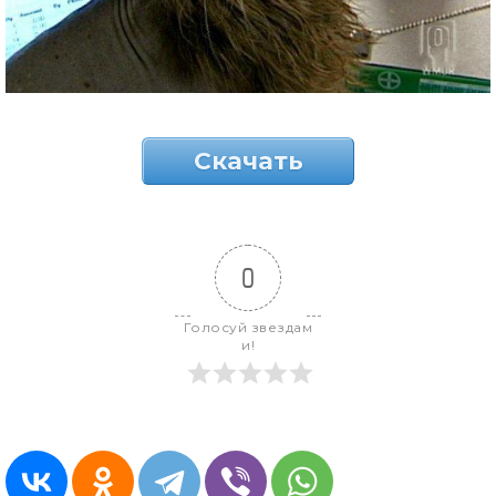
Скачать
0
Голосуй звездам
и!