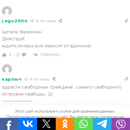
Lego2604
16 лет назад
Цитата: Валентин
Действуй!
ждите,теперь всё зависит от админов
Ответить
0
0
карлыч
16 лет назад
здрасти свабодные граждане…самаго свабодного
островка свабоды…)))
———————
30
кому чё..каму ничё…каму хуй через пличё…
Этот сайт использует cookie для хранения данных.
Продолжая использовать сайт, Вы даете свое согласие на
ррраз…два куба..Куба далеко..три-четыре куба..и Куба
работу с этими файлами.
OK
рядом..☮