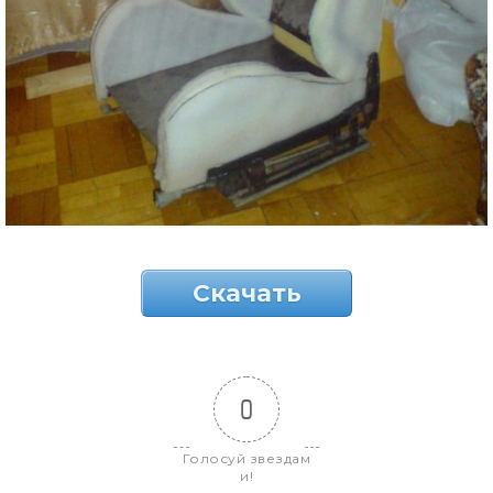
Скачать
0
Голосуй звездам
и!