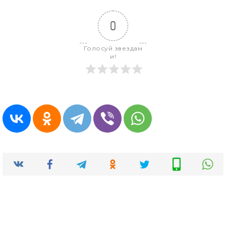
0
Голосуй звездам
и!