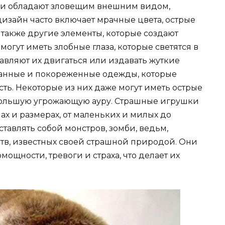
Они обладают зловещим внешним видом,
дизайн часто включает мрачные цвета, острые
а также другие элементы, которые создают
огут иметь злобные глаза, которые светятся в
тавляют их двигаться или издавать жуткие
епанные и покореженные одежды, которые
ь. Некоторые из них даже могут иметь острые
 большую угрожающую ауру. Страшные игрушки
ах и размерах, от маленьких и милых до
тавлять собой монстров, зомби, ведьм,
ств, известных своей страшной природой. Они
мощности, тревоги и страха, что делает их