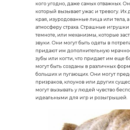
кого угодно, даже самых отважных. 
который вызывает ужас и тревогу. Их 
края, изуродованные лица или тела, 
атмосферу страха. Страшные игрушки м
темноте, или механизмы, которые зас
звуки. Они могут быть одеты в потр
придают им дополнительную мрачност
зубы или когти, что придает им еще
могут быть созданы в различных форм
больших и пугающих. Они могут предс
призраков, клоунов или других суще
могут вызывать у людей чувство беспо
идеальными для игр и розыгрышей.